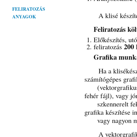
FELIRATOZÁS
A klisé készítés 
ANYAGOK
Feliratozás köl
Előkészítés, 
200
feliratozás
Grafika munk
Ha a klisékészíté
számítógépes grafi
(vektorgrafikus s
fehér fájl), vagy 
szkennerelt fekete
grafika készítése i
vagy nagyon min
A vektorgrafikus