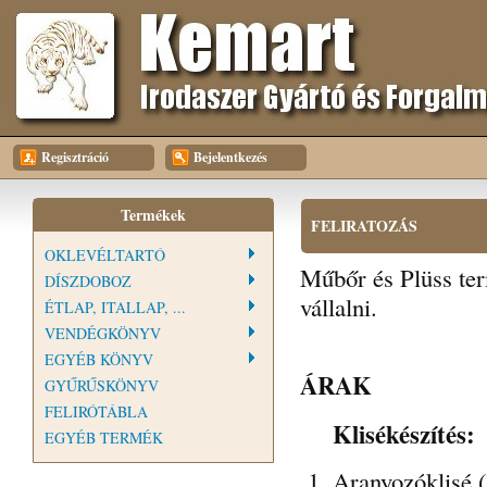
Regisztráció
Bejelentkezés
Termékek
FELIRATOZÁS
OKLEVÉLTARTÓ
Műbőr és Plüss ter
DÍSZDOBOZ
vállalni.
ÉTLAP, ITALLAP, ...
VENDÉGKÖNYV
EGYÉB KÖNYV
ÁRAK
GYŰRŰSKÖNYV
FELIRÓTÁBLA
Klisékészítés:
EGYÉB TERMÉK
Aranyozóklisé