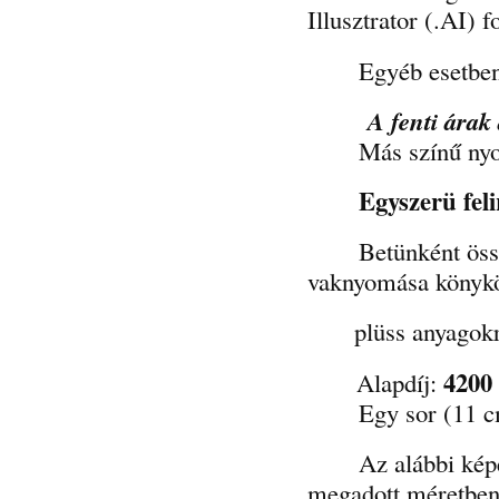
Illusztrator (.AI)
Egyéb esetben a 
A fenti árak
Más színű nyomás 
Egyszerü fel
Betünként összeáll
vaknyomása könykö
plüss anyagokr
420
Alapdíj:
Egy sor (11 cm) 
Az alábbi képen lá
megadott méretben